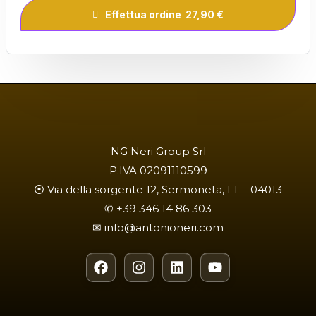
Effettua ordine 27,90 €
NG Neri Group Srl
P.IVA 02091110599
⦿ Via della sorgente 12, Sermoneta, LT – 04013
✆
+39 346 14 86 303
✉︎
info@antonioneri.com